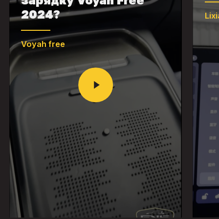
2024?
Lix
Voyah free