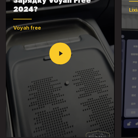
2024?
Lix
Voyah free