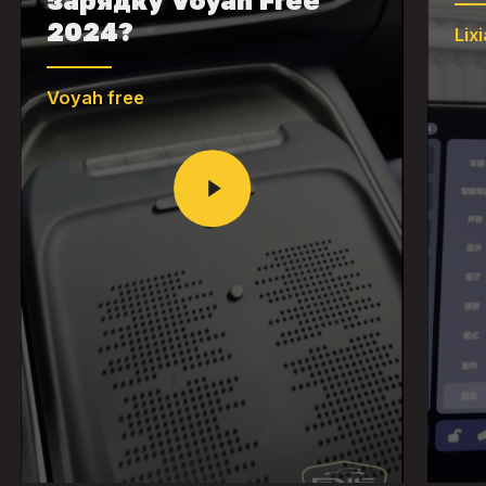
2024?
Lix
Voyah free