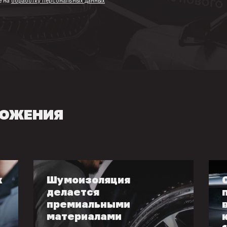
е
на
обработку персональных данных
ЛОЖЕНИЯ
к
Шумоизоляция
делается
премиальными
материалами