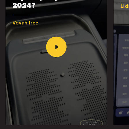
2024?
Lix
Voyah free