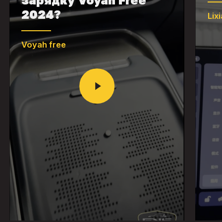
2024?
Lix
Voyah free