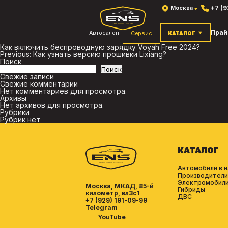
+7 (
Москва
Прай
Автосалон
Сервис
КАТАЛОГ
Как включить беспроводную зарядку Voyah Free 2024?
Навигация
Previous:
Как узнать версию прошивки Lixiang?
по
Поиск
записям
Поиск
Свежие записи
Свежие комментарии
Нет комментариев для просмотра.
Архивы
Нет архивов для просмотра.
Рубрики
Рубрик нет
КАТАЛОГ
Автомобили в н
Производители
Электромобил
Москва, МКАД, 85-й
Гибриды
километр, вл3с1
ДВС
+7 (929) 191-09-99
Telegram
YouTube