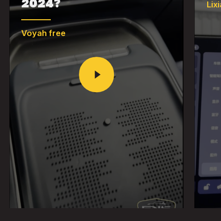
2024?
Lix
Voyah free