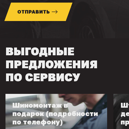
ОТПРАВИТЬ
ВЫГОДНЫЕ
ПРЕДЛОЖЕНИЯ
ПО СЕРВИСУ
Шиномонтаж в
Ш
подарок (подробности
д
по телефону)
п