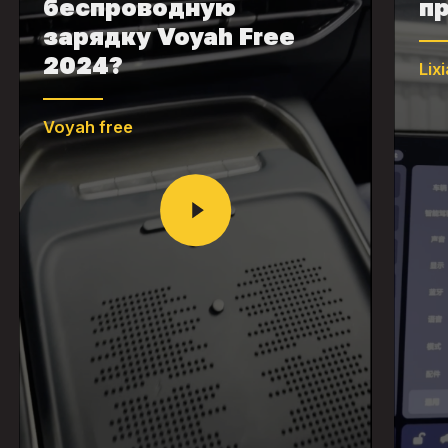
беспроводную
пр
зарядку Voyah Free
2024?
Lix
Voyah free