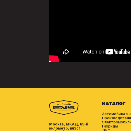
КАТАЛОГ
Автомобили в н
Производители
Электромобил
Москва, МКАД, 85-й
Гибриды
километр, вл3с1
ДВС