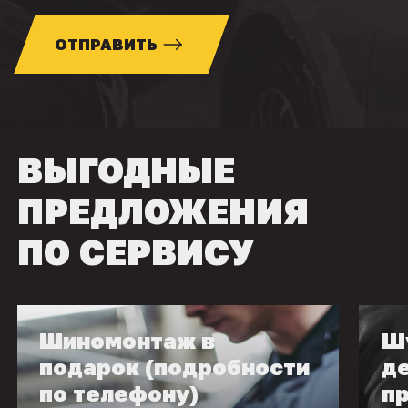
ОТПРАВИТЬ
ВЫГОДНЫЕ
ПРЕДЛОЖЕНИЯ
ПО СЕРВИСУ
Шиномонтаж в
Ш
подарок (подробности
д
по телефону)
п