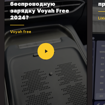
беспроводную
пр
зарядку Voyah Free
2024?
Lix
Voyah free