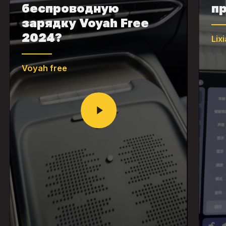
беспроводную
пр
зарядку Voyah Free
2024?
Lix
Voyah free