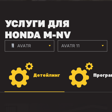
УСЛУГИ ДЛЯ
HONDA M-NV
AVATR
AVATR 11
Детейлинг
Програ