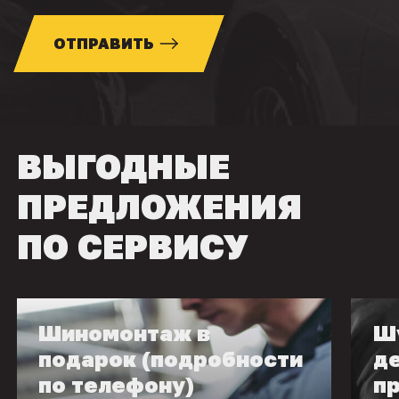
ОТПРАВИТЬ
ВЫГОДНЫЕ
ПРЕДЛОЖЕНИЯ
ПО СЕРВИСУ
Шиномонтаж в
Ш
подарок (подробности
д
по телефону)
п