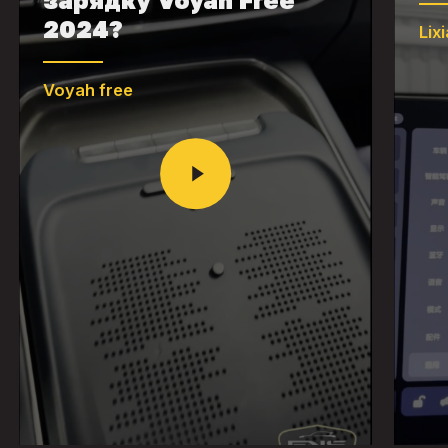
2024?
Lix
Voyah free