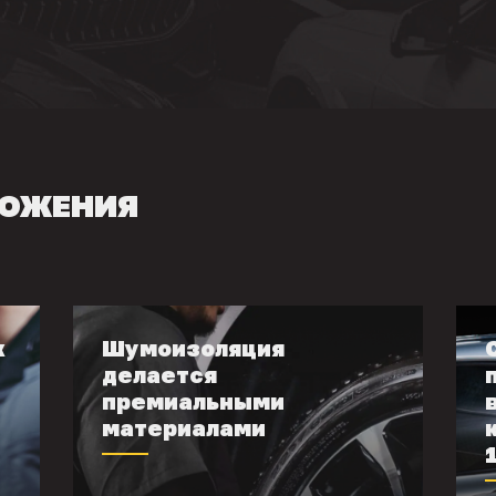
ЛОЖЕНИЯ
к
Шумоизоляция
делается
премиальными
материалами