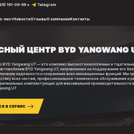
929) 191-09-99
Telegram
с-лист
Новости
Отзывы
О компании
Контакты
СНЫЙ ЦЕНТР BYD YANGWANG 
р BYD Yangwang U7 — это комплекс высокотехнологичных и тщательн
 автомобилем BYD Yangwang U7, направленных на поддержание его без
печение надежности и сохранение всех инновационных функций. Мы п
стику всех систем, профессиональное техническое обслуживание и р
оригинальных комплектующих для максимальной производительности 
wang U7.
СЯ В СЕРВИС