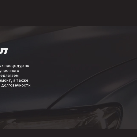
U7
ых процедур по
упречного
редлагаем
емонт, а также
и долговечности