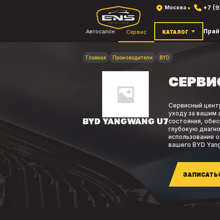
+7 (
Москва
Прай
Автосалон
Сервис
КАТАЛОГ
Главная
Производители
BYD
СЕРВИ
Сервисный цент
уходу за вашим
BYD YANGWANG U7
состояния, обес
глубокую диагно
использование 
вашего BYD Yang
ЗАПИСАТЬ